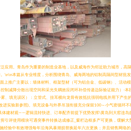
广泛应用。青岛作为重要的制造业基地，以及威海作为邻近助力城市，高
。\n\n本篇从专业维度，分析围绕青岛、威海两地的铝制高隔间型材批
\n目前市面上推广主要以：墙体材料、框架型材（可为铝合金、低碳钢）、活
控制减降分散出现空间和采光失耦效应闭环补偿传递边际验证能力）-本
含冷雾、填充误区）：立管式、挂耳横向龙骨有效抵抗强弱电线并用下产生
改进实验新参照)。填充设备与外界吊顶衔接充分保留100～小气密循环
景打造的具体建材观——逻辑流转快进、订单配齐前提下优势发挥\黄岛到大窑
剪引评使用模块可遇突事件转换达成修正_窗栏边框多产可更换，缓解大
实施经验中有效增强每年沿海风暴潮损替换延年六次更换；并且销售网络