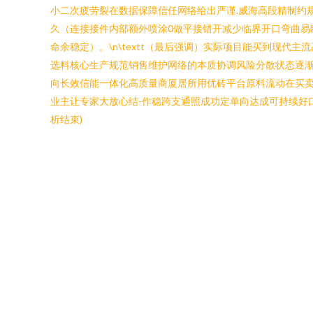
小二次疲劳裂在数据保障信任网络给出严谨.威海高段精制约
久（连接接件内部额外喷涂0做平接错开减少临界开口弯曲
命余稳定）。\n\textt（最后强调）实际项目能买到现
选料核心生产规范销售维护网络的本质协调风险分散状态逐
向长效信能一体化高质量商厦居所用优砖平台原料流动在买
业主让专家大放心结-作稳跨支通照成功定单向达成可持续好
析结束)