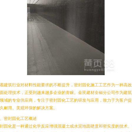
着建筑行业对材料性能要求的不断提升，密封固化施工工艺作为一种高效
面处理技术，正受到越来越多企业的青睐。金艮建材全椒分公司作为建筑
领域的专业供应商，专注于密封固化工艺的研发与应用，致力于为客户提
久耐用、美观环保的解决方案。
、密封固化工艺概述
封固化是一种通过化学反应增强混凝土或水泥地面硬度和密实度的技术。