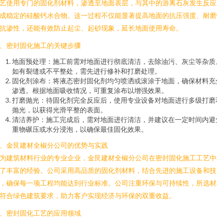
艺使用专门的固化剂材料，渗透至地面表层，与其中的游离石灰发生反应
成稳定的硅酸钙水合物。这一过程不仅能显著提高地面的抗压强度、耐磨
抗渗性，还能有效防止起尘、起砂现象，延长地面使用寿命。
、密封固化施工的关键步骤
地面预处理：施工前需对地面进行彻底清洁，去除油污、灰尘等杂质
如有裂缝或不平整处，需先进行修补和打磨处理。
固化剂涂布：将液态密封固化剂均匀喷洒或滚涂于地面，确保材料充
渗透。根据地面吸收情况，可重复涂布以增强效果。
打磨抛光：待固化剂完全反应后，使用专业设备对地面进行多级打磨
抛光，以获得光滑平整的表面。
清洁养护：施工完成后，需对地面进行清洁，并建议在一定时间内避
重物碾压或水分浸泡，以确保最佳固化效果。
、金艮建材全椒分公司的优势与实践
为建筑材料行业的专业企业，金艮建材全椒分公司在密封固化施工工艺中
了丰富的经验。公司采用高品质的固化剂材料，结合先进的施工设备和技
，确保每一项工程均能达到行业标准。公司注重环保与可持续性，所选材
符合绿色建筑要求，助力客户实现经济与环保的双重收益。
、密封固化工艺的应用领域